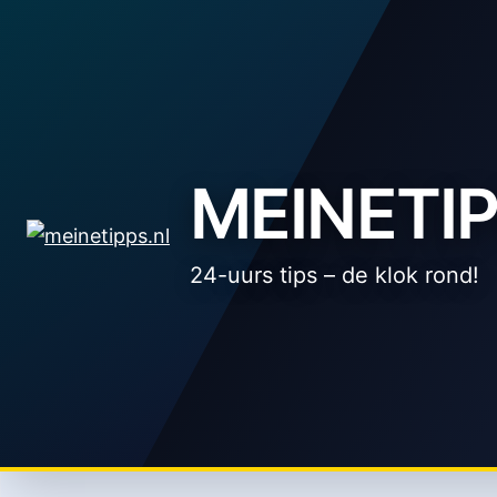
Zum
Inhalt
springen
MEINETIP
24-uurs tips – de klok rond!