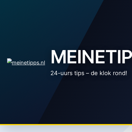
Zum
Inhalt
springen
MEINETIP
24-uurs tips – de klok rond!