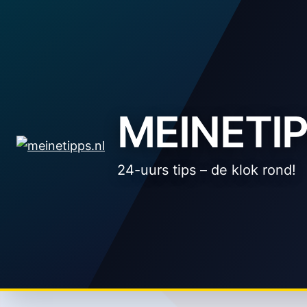
Zum
Inhalt
springen
MEINETIP
24-uurs tips – de klok rond!