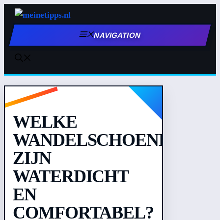
Zum
Inhalt
NAVIGATION
springen
WELKE
WANDELSCHOENEN
ZIJN
WATERDICHT
EN
COMFORTABEL?