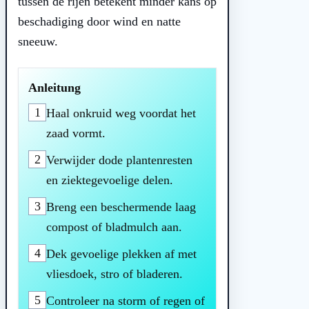
tussen de rijen betekent minder kans op
beschadiging door wind en natte
sneeuw.
Anleitung
1
Haal onkruid weg voordat het
zaad vormt.
2
Verwijder dode plantenresten
en ziektegevoelige delen.
3
Breng een beschermende laag
compost of bladmulch aan.
4
Dek gevoelige plekken af met
vliesdoek, stro of bladeren.
5
Controleer na storm of regen of