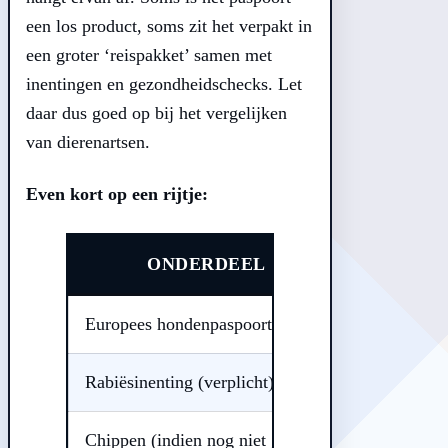
een los product, soms zit het verpakt in
een groter ‘reispakket’ samen met
inentingen en gezondheidschecks. Let
daar dus goed op bij het vergelijken
van dierenartsen.
Even kort op een rijtje:
ONDERDEEL
GEMIDD
Europees hondenpaspoort
€ 45 – € 75
Rabiësinenting (verplicht)
€ 30 – € 50
Chippen (indien nog niet gedaan)
€ 25 – € 50