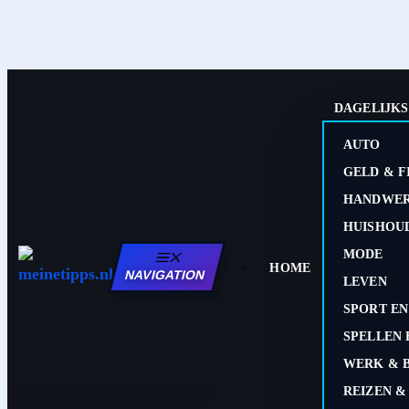
DAGELIJKS
AUTO
GELD & F
HANDWER
HUISHOU
MODE
HOME
NAVIGATION
LEVEN
SPORT EN
SPELLEN 
WERK & 
REIZEN &