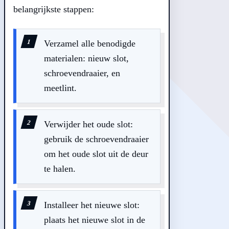
belangrijkste stappen:
Verzamel alle benodigde
materialen: nieuw slot,
schroevendraaier, en
meetlint.
Verwijder het oude slot:
gebruik de schroevendraaier
om het oude slot uit de deur
te halen.
Installeer het nieuwe slot:
plaats het nieuwe slot in de