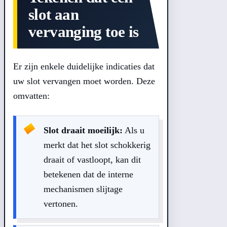
slot aan
vervanging toe is
Er zijn enkele duidelijke indicaties dat
uw slot vervangen moet worden. Deze
omvatten:
Slot draait moeilijk:
Als u
merkt dat het slot schokkerig
draait of vastloopt, kan dit
betekenen dat de interne
mechanismen slijtage
vertonen.