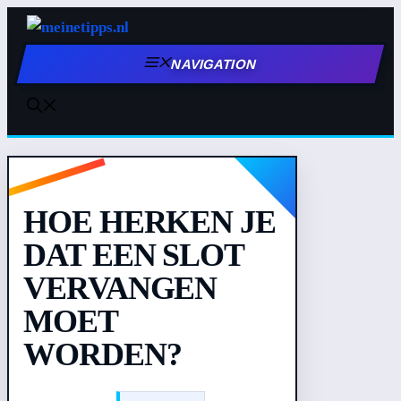
Zum
Inhalt
NAVIGATION
springen
HOE HERKEN JE
DAT EEN SLOT
VERVANGEN
MOET
WORDEN?