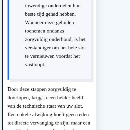
inwendige onderdelen hun
beste tijd gehad hebben.
Wanneer deze geluiden
toenemen ondanks
zorgvuldig onderhoud, is het
verstandiger om het hele slot
te vernieuwen voordat het
vastloopt.
Door deze stappen zorgvuldig te
doorlopen, krijgt u een helder beeld
van de technische staat van uw slot.
Een enkele afwijking hoeft geen reden
tot directe vervanging te zijn, maar een