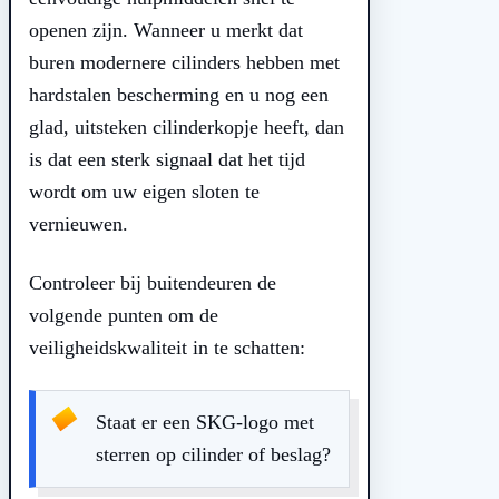
openen zijn. Wanneer u merkt dat
buren modernere cilinders hebben met
hardstalen bescherming en u nog een
glad, uitsteken cilinderkopje heeft, dan
is dat een sterk signaal dat het tijd
wordt om uw eigen sloten te
vernieuwen.
Controleer bij buitendeuren de
volgende punten om de
veiligheidskwaliteit in te schatten:
Staat er een SKG-logo met
sterren op cilinder of beslag?