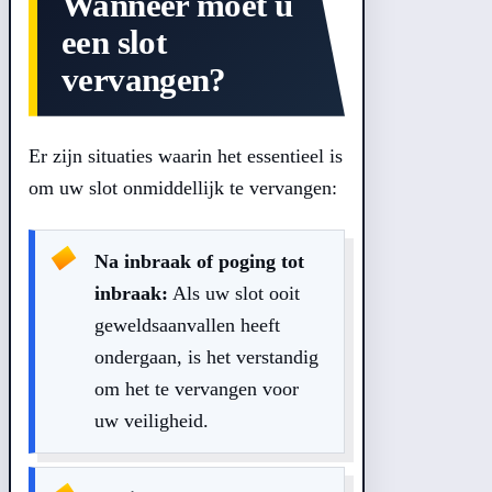
Wanneer moet u
een slot
vervangen?
Er zijn situaties waarin het essentieel is
om uw slot onmiddellijk te vervangen:
Na inbraak of poging tot
inbraak:
Als uw slot ooit
geweldsaanvallen heeft
ondergaan, is het verstandig
om het te vervangen voor
uw veiligheid.