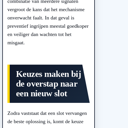
combinatie van meerdere signalen
vergroot de kans dat het mechanisme
onverwacht faalt. In dat geval is
preventief ingrijpen meestal goedkoper
en veiliger dan wachten tot het
misgaat.
Keuzes maken bij
de overstap naar
een nieuw slot
Zodra vaststaat dat een slot vervangen
de beste oplossing is, komt de keuze