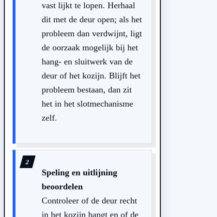
vast lijkt te lopen. Herhaal
dit met de deur open; als het
probleem dan verdwijnt, ligt
de oorzaak mogelijk bij het
hang- en sluitwerk van de
deur of het kozijn. Blijft het
probleem bestaan, dan zit
het in het slotmechanisme
zelf.
Speling en uitlijning
beoordelen
Controleer of de deur recht
in het kozijn hangt en of de