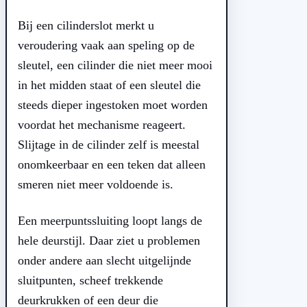
Bij een cilinderslot merkt u
veroudering vaak aan speling op de
sleutel, een cilinder die niet meer mooi
in het midden staat of een sleutel die
steeds dieper ingestoken moet worden
voordat het mechanisme reageert.
Slijtage in de cilinder zelf is meestal
onomkeerbaar en een teken dat alleen
smeren niet meer voldoende is.
Een meerpuntssluiting loopt langs de
hele deurstijl. Daar ziet u problemen
onder andere aan slecht uitgelijnde
sluitpunten, scheef trekkende
deurkrukken of een deur die