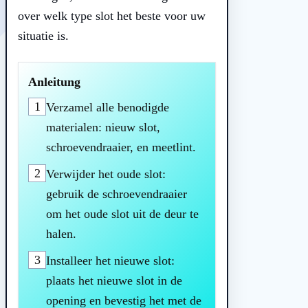
over welk type slot het beste voor uw
situatie is.
Anleitung
1
Verzamel alle benodigde
materialen: nieuw slot,
schroevendraaier, en meetlint.
2
Verwijder het oude slot:
gebruik de schroevendraaier
om het oude slot uit de deur te
halen.
3
Installeer het nieuwe slot:
plaats het nieuwe slot in de
opening en bevestig het met de