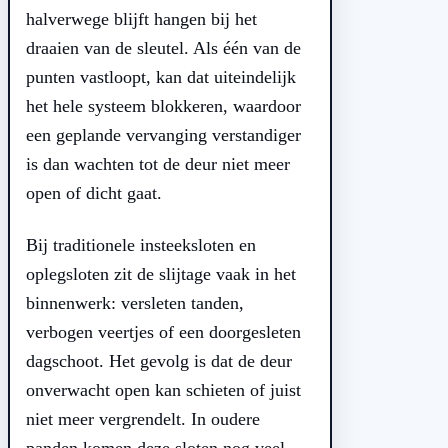
halverwege blijft hangen bij het
draaien van de sleutel. Als één van de
punten vastloopt, kan dat uiteindelijk
het hele systeem blokkeren, waardoor
een geplande vervanging verstandiger
is dan wachten tot de deur niet meer
open of dicht gaat.
Bij traditionele insteeksloten en
oplegsloten zit de slijtage vaak in het
binnenwerk: versleten tanden,
verbogen veertjes of een doorgesleten
dagschoot. Het gevolg is dat de deur
onverwacht open kan schieten of juist
niet meer vergrendelt. In oudere
panden komen deze sloten nog veel