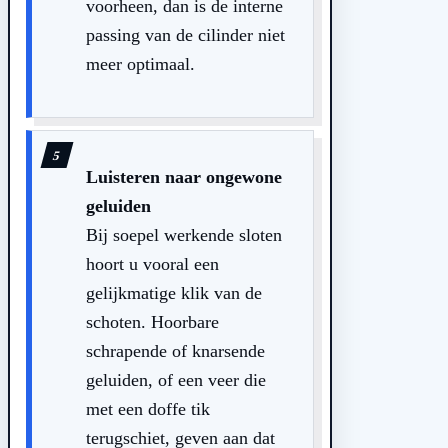
voorheen, dan is de interne
passing van de cilinder niet
meer optimaal.
Luisteren naar ongewone
geluiden
Bij soepel werkende sloten
hoort u vooral een
gelijkmatige klik van de
schoten. Hoorbare
schrapende of knarsende
geluiden, of een veer die
met een doffe tik
terugschiet, geven aan dat