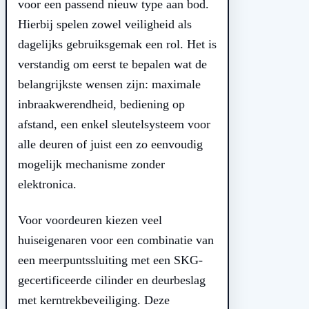
voor een passend nieuw type aan bod.
Hierbij spelen zowel veiligheid als
dagelijks gebruiksgemak een rol. Het is
verstandig om eerst te bepalen wat de
belangrijkste wensen zijn: maximale
inbraakwerendheid, bediening op
afstand, een enkel sleutelsysteem voor
alle deuren of juist een zo eenvoudig
mogelijk mechanisme zonder
elektronica.
Voor voordeuren kiezen veel
huiseigenaren voor een combinatie van
een meerpuntssluiting met een SKG-
gecertificeerde cilinder en deurbeslag
met kerntrekbeveiliging. Deze