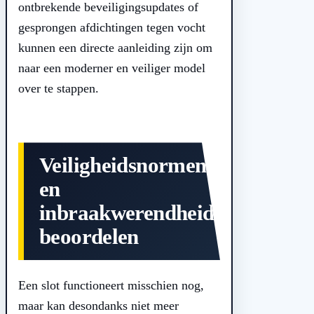
ontbrekende beveiligingsupdates of
gesprongen afdichtingen tegen vocht
kunnen een directe aanleiding zijn om
naar een moderner en veiliger model
over te stappen.
Veiligheidsnormen
en
inbraakwerendheid
beoordelen
Een slot functioneert misschien nog,
maar kan desondanks niet meer