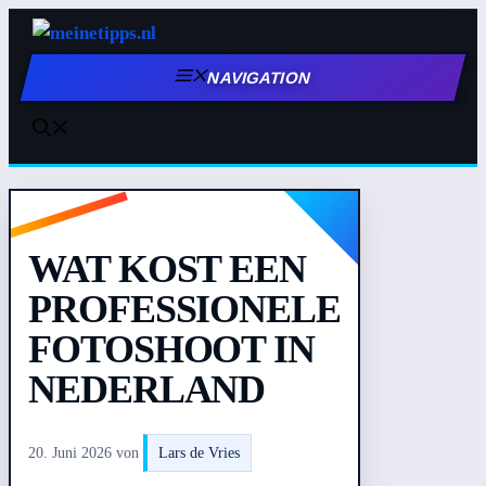
Zum
Inhalt
NAVIGATION
springen
WAT KOST EEN
PROFESSIONELE
FOTOSHOOT IN
NEDERLAND
20. Juni 2026
von
Lars de Vries